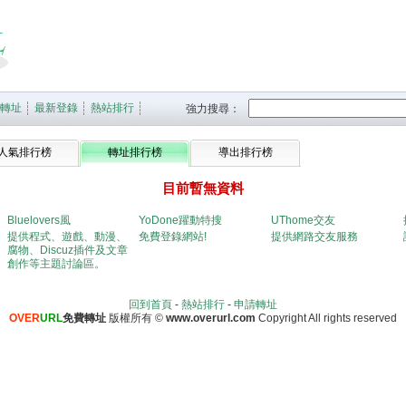
轉址
最新登錄
熱站排行
強力搜尋：
人氣排行榜
轉址排行榜
導出排行榜
目前暫無資料
Bluelovers風
YoDone躍動特搜
UThome交友
提供程式、遊戲、動漫、
免費登錄網站!
提供網路交友服務
腐物、Discuz插件及文章
創作等主題討論區。
回到首頁
-
熱站排行
-
申請轉址
OVER
URL
免費轉址
版權所有
©
www.overurl.com
Copyright All rights reserved