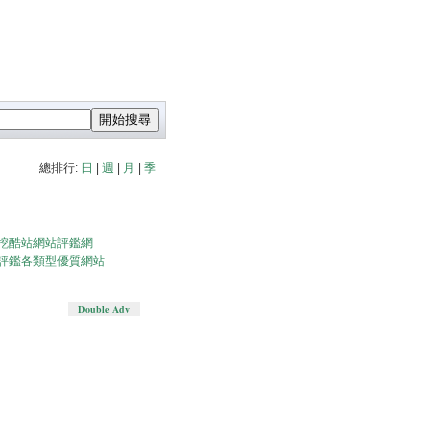
總排行:
日
|
週
|
月
|
季
挖酷站網站評鑑網
評鑑各類型優質網站
Double Adv