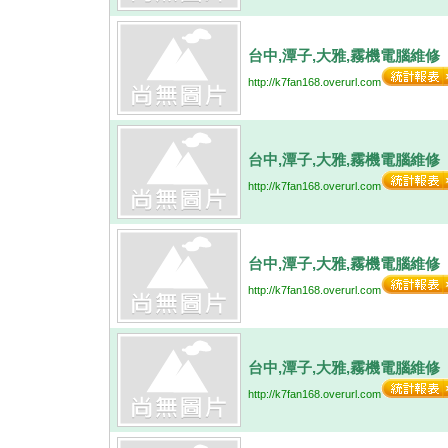
台中,潭子,大雅,霧機電腦維修
http://k7fan168.overurl.com
台中,潭子,大雅,霧機電腦維修
http://k7fan168.overurl.com
台中,潭子,大雅,霧機電腦維修
http://k7fan168.overurl.com
台中,潭子,大雅,霧機電腦維修
http://k7fan168.overurl.com