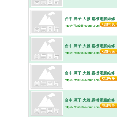
台中,潭子,大雅,霧機電腦維修
http://k7fan168.overurl.com
台中,潭子,大雅,霧機電腦維修
http://k7fan168.overurl.com
台中,潭子,大雅,霧機電腦維修
http://k7fan168.overurl.com
台中,潭子,大雅,霧機電腦維修
http://k7fan168.overurl.com