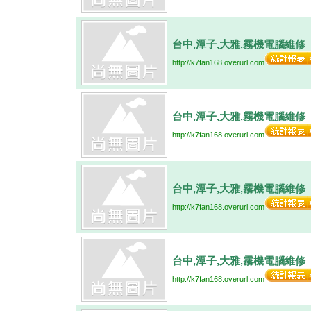
台中,潭子,大雅,霧機電腦維修
http://k7fan168.overurl.com
台中,潭子,大雅,霧機電腦維修
http://k7fan168.overurl.com
台中,潭子,大雅,霧機電腦維修
http://k7fan168.overurl.com
台中,潭子,大雅,霧機電腦維修
http://k7fan168.overurl.com