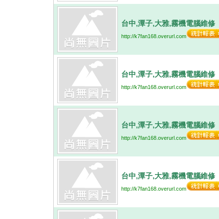
台中,潭子,大雅,霧機電腦維修
http://k7fan168.overurl.com
台中,潭子,大雅,霧機電腦維修
http://k7fan168.overurl.com
台中,潭子,大雅,霧機電腦維修
http://k7fan168.overurl.com
台中,潭子,大雅,霧機電腦維修
http://k7fan168.overurl.com