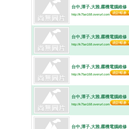
台中,潭子,大雅,霧機電腦維修
http://k7fan168.overurl.com
台中,潭子,大雅,霧機電腦維修
http://k7fan168.overurl.com
台中,潭子,大雅,霧機電腦維修
http://k7fan168.overurl.com
台中,潭子,大雅,霧機電腦維修
http://k7fan168.overurl.com
台中,潭子,大雅,霧機電腦維修