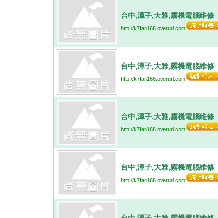
台中,潭子,大雅,霧機電腦維修
http://k7fan168.overurl.com
台中,潭子,大雅,霧機電腦維修
http://k7fan168.overurl.com
台中,潭子,大雅,霧機電腦維修
http://k7fan168.overurl.com
台中,潭子,大雅,霧機電腦維修
http://k7fan168.overurl.com
台中,潭子,大雅,霧機電腦維修