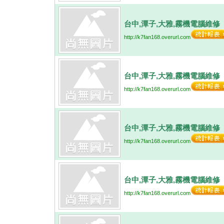
台中,潭子,大雅,霧機電腦維修
http://k7fan168.overurl.com
台中,潭子,大雅,霧機電腦維修
http://k7fan168.overurl.com
台中,潭子,大雅,霧機電腦維修
http://k7fan168.overurl.com
台中,潭子,大雅,霧機電腦維修
http://k7fan168.overurl.com