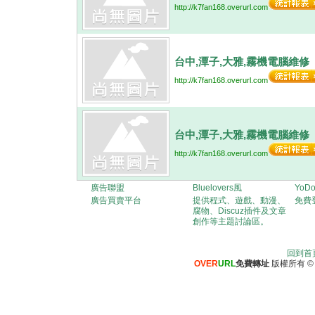
http://k7fan168.overurl.com
台中,潭子,大雅,霧機電腦維修
http://k7fan168.overurl.com
台中,潭子,大雅,霧機電腦維修
http://k7fan168.overurl.com
廣告聯盟
Bluelovers風
YoD
廣告買賣平台
提供程式、遊戲、動漫、
免費
腐物、Discuz插件及文章
創作等主題討論區。
回到首
OVER
URL
免費轉址
版權所有