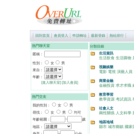
回到首頁
會員登入
申請轉址
最新登錄
熱站排行
熱門聊天室
分類目錄
生活資訊
匿稱：
生活飲食
生活購物
性別：
女
男
視聽娛樂
來自：
電影
電視
演藝人員
年齡：
商業金融
[進入聊天室]
[加入會員]
金融投資
求才求職
教育學習
熱門交友
教學資源
考試資訊
我的性別：
女
男
社會人文
尋找：
女
男
均可
兩性關係
人文科學
年齡範圍：
~
歲
地區地域
縣市
城市鄉鎮
國家
地區：
身高：
~
公分