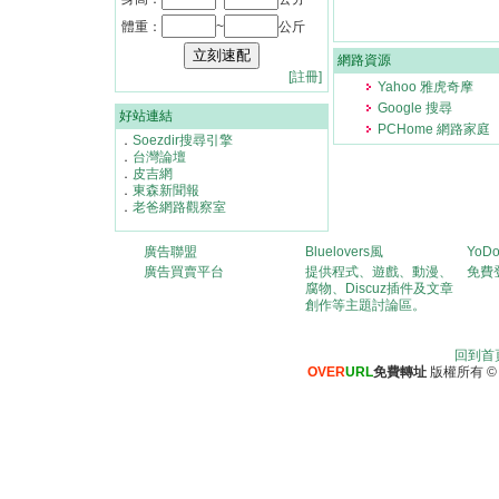
體重：
~
公斤
網路資源
[註冊]
Yahoo 雅虎奇摩
Google 搜尋
好站連結
PCHome 網路家庭
．
Soezdir搜尋引擎
．
台灣論壇
．
皮吉網
．
東森新聞報
．
老爸網路觀察室
廣告聯盟
Bluelovers風
YoD
廣告買賣平台
提供程式、遊戲、動漫、
免費
腐物、Discuz插件及文章
創作等主題討論區。
回到首
OVER
URL
免費轉址
版權所有