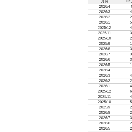
月份
Hit
2026/4
2026/3
4
2026/2
2
2026/1
5
2025/12
4
2025/11
3
2025/10
2
2025/9
1
2026/8
3
2026/7
3
2026/6
3
2026/5
1
2026/4
1
2026/3
4
2026/2
2
2026/1
4
2025/12
6
2025/11
4
2025/10
5
2025/9
2
2026/8
2
2026/7
3
2026/6
2
2026/5
2