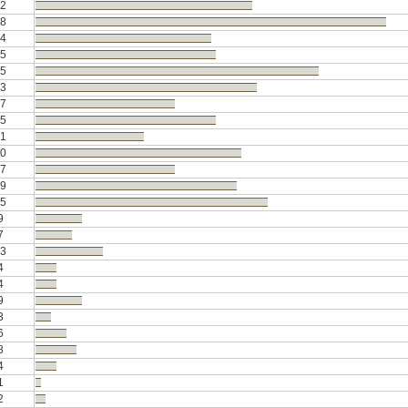
2
8
4
5
5
3
7
5
1
0
7
9
5
9
7
3
4
4
9
3
6
8
4
1
2