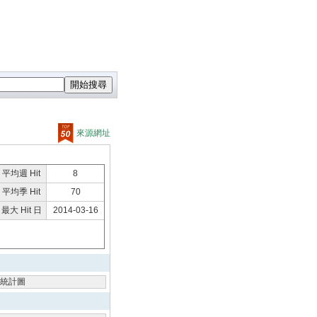
來源網址
平均週 Hit
8
平均季 Hit
70
最大 Hit 日
2014-03-16
統計圖