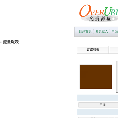
回到首頁
會員登入
申請
流量報表
貢獻報表
日期