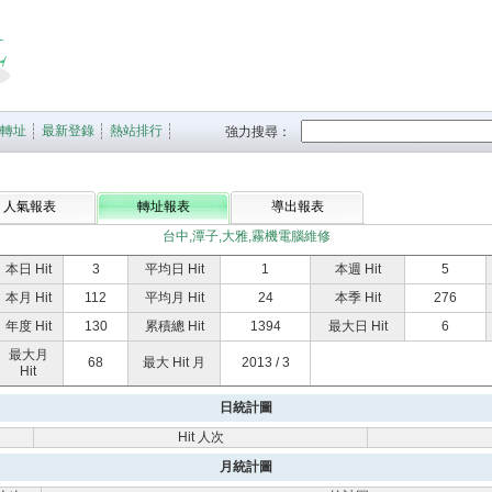
轉址
最新登錄
熱站排行
強力搜尋：
人氣報表
轉址報表
導出報表
台中,潭子,大雅,霧機電腦維修
本日 Hit
3
平均日 Hit
1
本週 Hit
5
本月 Hit
112
平均月 Hit
24
本季 Hit
276
年度 Hit
130
累積總 Hit
1394
最大日 Hit
6
最大月
68
最大 Hit 月
2013 / 3
Hit
日統計圖
Hit 人次
月統計圖