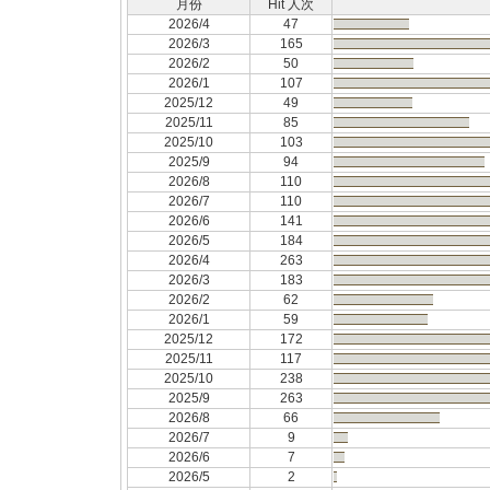
月份
Hit 人次
2026/4
47
2026/3
165
2026/2
50
2026/1
107
2025/12
49
2025/11
85
2025/10
103
2025/9
94
2026/8
110
2026/7
110
2026/6
141
2026/5
184
2026/4
263
2026/3
183
2026/2
62
2026/1
59
2025/12
172
2025/11
117
2025/10
238
2025/9
263
2026/8
66
2026/7
9
2026/6
7
2026/5
2