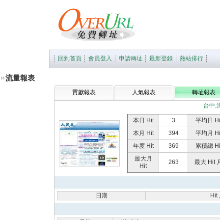
回到首頁
會員登入
申請轉址
最新登錄
熱站排行
流量報表
貢獻報表
人氣報表
轉址報表
台中,
本日 Hit
3
平均日 Hi
本月 Hit
394
平均月 Hi
年度 Hit
369
累積總 Hi
最大月
263
最大 Hit 
Hit
日期
Hi