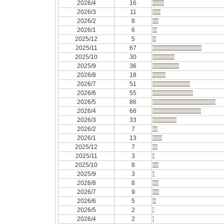
2026/4
16
2026/3
11
2026/2
8
2026/1
6
2025/12
5
2025/11
67
2025/10
30
2025/9
36
2026/8
18
2026/7
51
2026/6
55
2026/5
86
2026/4
66
2026/3
33
2026/2
7
2026/1
13
2025/12
7
2025/11
3
2025/10
8
2025/9
3
2026/8
8
2026/7
9
2026/6
5
2026/5
2
2026/4
2