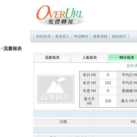
回到首頁
會員登入
申請轉址
最新登錄
熱站排行
流量報表
貢獻報表
人氣報表
轉址報表
台中,
本日 Hit
0
平均日 Hi
本月 Hit
101
平均月 Hi
年度 Hit
0
累積總 Hi
最大月
118
最大 Hit 
Hit
日期
Hi