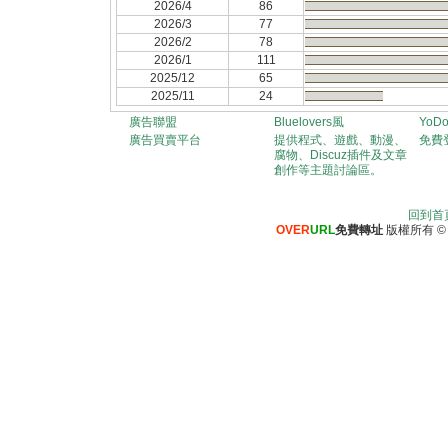
2026/4
86
2026/3
77
2026/2
78
2026/1
111
2025/12
65
2025/11
24
廣告聯盟
Bluelovers風
YoD
廣告買賣平台
提供程式、遊戲、動漫、
免費
腐物、Discuz插件及文章
創作等主題討論區。
回到首
OVER
URL
免費轉址
版權所有