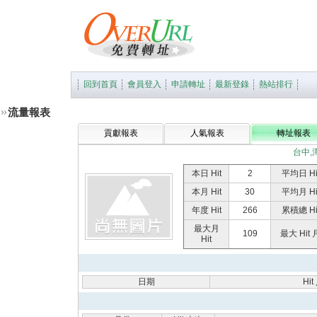
回到首頁
會員登入
申請轉址
最新登錄
熱站排行
流量報表
貢獻報表
人氣報表
轉址報表
台中,
本日 Hit
2
平均日 Hi
本月 Hit
30
平均月 Hi
年度 Hit
266
累積總 Hi
最大月
109
最大 Hit 
Hit
日期
Hi