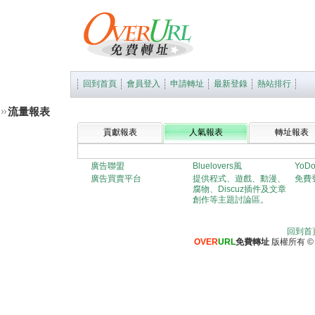
回到首頁
會員登入
申請轉址
最新登錄
熱站排行
流量報表
貢獻報表
人氣報表
轉址報表
廣告聯盟
Bluelovers風
YoD
廣告買賣平台
提供程式、遊戲、動漫、
免費
腐物、Discuz插件及文章
創作等主題討論區。
回到首
OVER
URL
免費轉址
版權所有