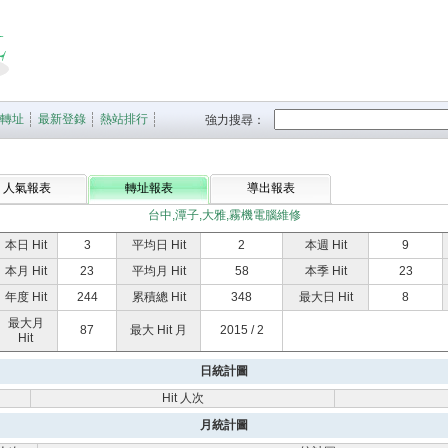
轉址
最新登錄
熱站排行
強力搜尋：
人氣報表
轉址報表
導出報表
台中,潭子,大雅,霧機電腦維修
本日 Hit
3
平均日 Hit
2
本週 Hit
9
本月 Hit
23
平均月 Hit
58
本季 Hit
23
年度 Hit
244
累積總 Hit
348
最大日 Hit
8
最大月
87
最大 Hit 月
2015 / 2
Hit
日統計圖
Hit 人次
月統計圖