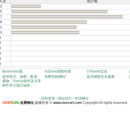
 人次
統計圖
3
5
7
9
1
3
0
0
0
0
0
0
Bluelovers風
YoDone躍動特搜
UThome交友
提供程式、遊戲、動漫、
免費登錄網站!
提供網路交友服務
腐物、Discuz插件及文章
創作等主題討論區。
回到首頁
-
熱站排行
-
申請轉址
OVER
URL
免費轉址
版權所有
©
www.overurl.com
Copyright All rights reserved