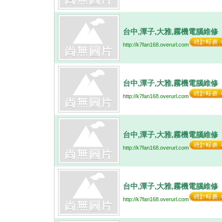
台中,潭子,大雅,霧機電腦維修
http://k7fan168.overurl.com
台中,潭子,大雅,霧機電腦維修
http://k7fan168.overurl.com
台中,潭子,大雅,霧機電腦維修
http://k7fan168.overurl.com
台中,潭子,大雅,霧機電腦維修
http://k7fan168.overurl.com