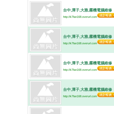
台中,潭子,大雅,霧機電腦維修
http://k7fan168.overurl.com
台中,潭子,大雅,霧機電腦維修
http://k7fan168.overurl.com
台中,潭子,大雅,霧機電腦維修
http://k7fan168.overurl.com
台中,潭子,大雅,霧機電腦維修
http://k7fan168.overurl.com