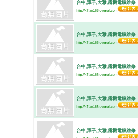
台中,潭子,大雅,霧機電腦維修
http://k7fan168.overurl.com
台中,潭子,大雅,霧機電腦維修
http://k7fan168.overurl.com
台中,潭子,大雅,霧機電腦維修
http://k7fan168.overurl.com
台中,潭子,大雅,霧機電腦維修
http://k7fan168.overurl.com
台中,潭子,大雅,霧機電腦維修