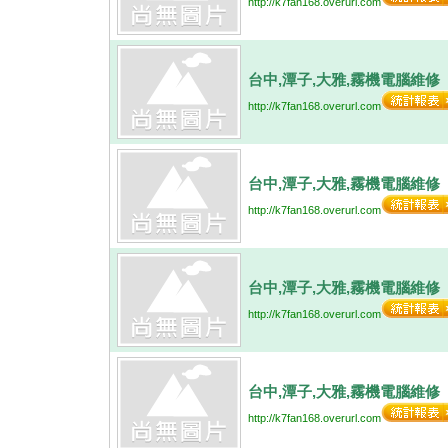
http://k7fan168.overurl.com
台中,潭子,大雅,霧機電腦維修
http://k7fan168.overurl.com
台中,潭子,大雅,霧機電腦維修
http://k7fan168.overurl.com
台中,潭子,大雅,霧機電腦維修
http://k7fan168.overurl.com
台中,潭子,大雅,霧機電腦維修
http://k7fan168.overurl.com