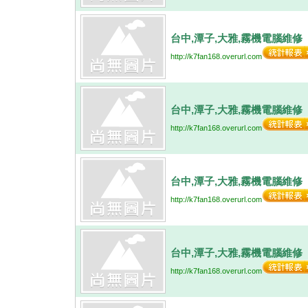
台中,潭子,大雅,霧機電腦維修
http://k7fan168.overurl.com
台中,潭子,大雅,霧機電腦維修
http://k7fan168.overurl.com
台中,潭子,大雅,霧機電腦維修
http://k7fan168.overurl.com
台中,潭子,大雅,霧機電腦維修
http://k7fan168.overurl.com