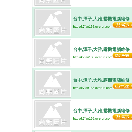
台中,潭子,大雅,霧機電腦維修
http://k7fan168.overurl.com
台中,潭子,大雅,霧機電腦維修
http://k7fan168.overurl.com
台中,潭子,大雅,霧機電腦維修
http://k7fan168.overurl.com
台中,潭子,大雅,霧機電腦維修
http://k7fan168.overurl.com