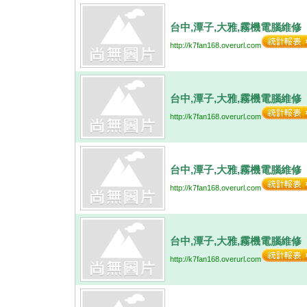
台中,潭子,大雅,霧機電腦維修
http://k7fan168.overurl.com
台中,潭子,大雅,霧機電腦維修
http://k7fan168.overurl.com
台中,潭子,大雅,霧機電腦維修
http://k7fan168.overurl.com
台中,潭子,大雅,霧機電腦維修
http://k7fan168.overurl.com