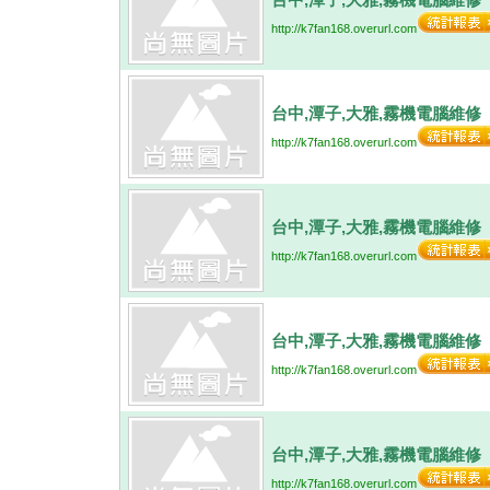
http://k7fan168.overurl.com
台中,潭子,大雅,霧機電腦維修
http://k7fan168.overurl.com
台中,潭子,大雅,霧機電腦維修
http://k7fan168.overurl.com
台中,潭子,大雅,霧機電腦維修
http://k7fan168.overurl.com
台中,潭子,大雅,霧機電腦維修
http://k7fan168.overurl.com