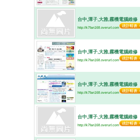
台中,潭子,大雅,霧機電腦維修
http://k7fan168.overurl.com
台中,潭子,大雅,霧機電腦維修
http://k7fan168.overurl.com
台中,潭子,大雅,霧機電腦維修
http://k7fan168.overurl.com
台中,潭子,大雅,霧機電腦維修
http://k7fan168.overurl.com